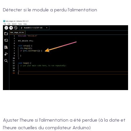
Détecter si le module a perdu l’alimentation
Ajuster l’heure si l’alimentation a été perdue (à la date et
l’heure actuelles du compilateur Arduino)