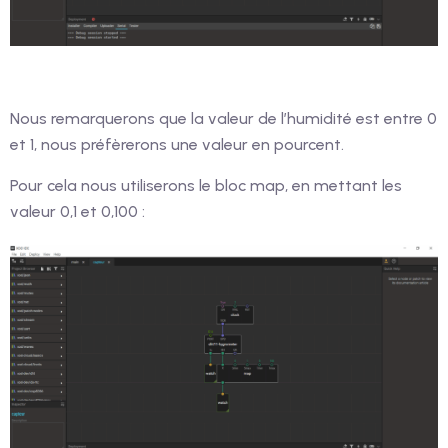
Nous remarquerons que la valeur de l’humidité est entre 0
et 1, nous préfèrerons une valeur en pourcent.
Pour cela nous utiliserons le bloc map, en mettant les
valeur 0,1 et 0,100 :