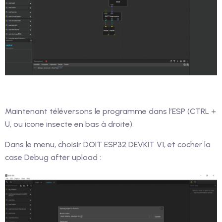
Maintenant téléversons le programme dans l’ESP (CTRL +
U, ou icone insecte en bas à droite).
Dans le menu, choisir DOIT ESP32 DEVKIT V1, et cocher la
case Debug after upload :