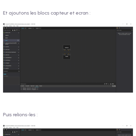
Et ajoutons les blocs capteur et ecran :
Puis relions-les :