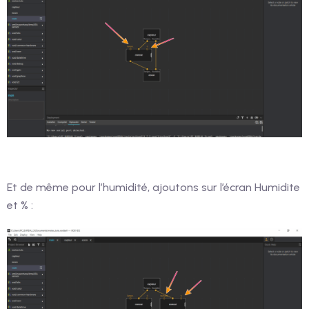
Et de même pour l’humidité, ajoutons sur l’écran Humidite
et % :