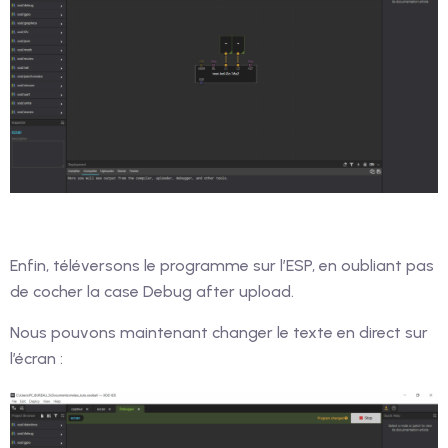
Enfin, téléversons le programme sur l’ESP, en oubliant pas
de cocher la case Debug after upload.
Nous pouvons maintenant changer le texte en direct sur
l’écran :