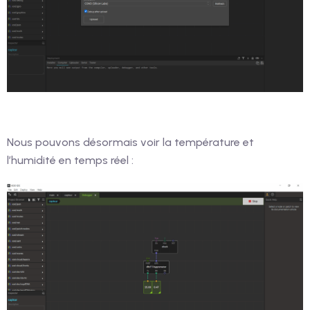
Nous pouvons désormais voir la température et
l’humidité en temps réel :