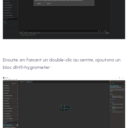
Ensuite, en faisant un double-clic au centre, ajoutons un
bloc dht11-hygrometer :