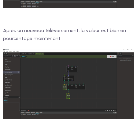
Après un nouveau téléversement, la valeur est bien en
pourcentage maintenant :