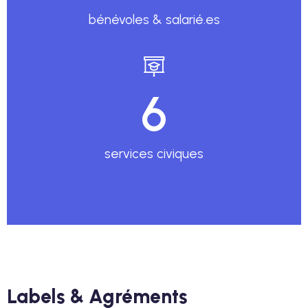
bénévoles & salarié.es
6
services civiques​
Labels & Agréments