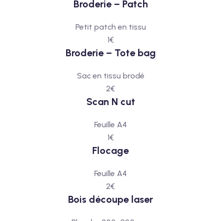
Broderie – Patch
Petit patch en tissu
1€
Broderie – Tote bag
Sac en tissu brodé
2€
Scan N cut
Feuille A4
1€
Flocage
Feuille A4
2€
Bois découpe laser