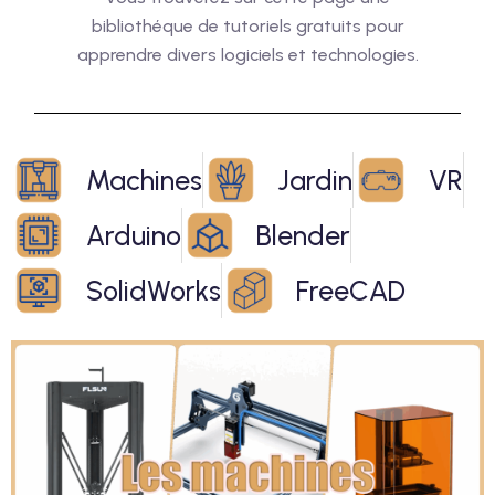
bibliothéque de tutoriels gratuits pour
apprendre divers logiciels et technologies.
Machines
Jardin
VR
Arduino
Blender
SolidWorks
FreeCAD