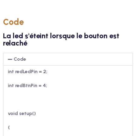
Code
La led s'éteint lorsque le bouton est
relaché
Code
int redLedPin = 2;
int redBtnPin = 4;
void setup()
{