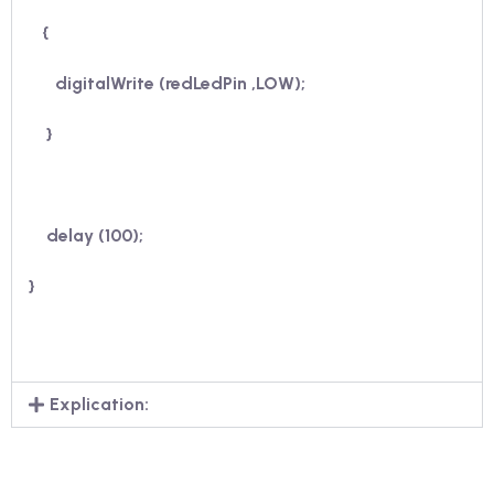
{
digitalWrite (
redLedPin
,LOW);
}
delay (100);
}
Explication: