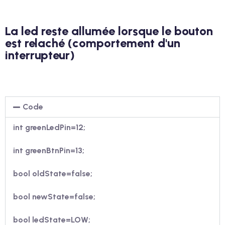
La led reste allumée lorsque le bouton
est relaché (comportement d'un
interrupteur)
Code
int greenLedPin=12;
int greenBtnPin=13;
bool oldState=false;
bool newState=false;
bool ledState=LOW;