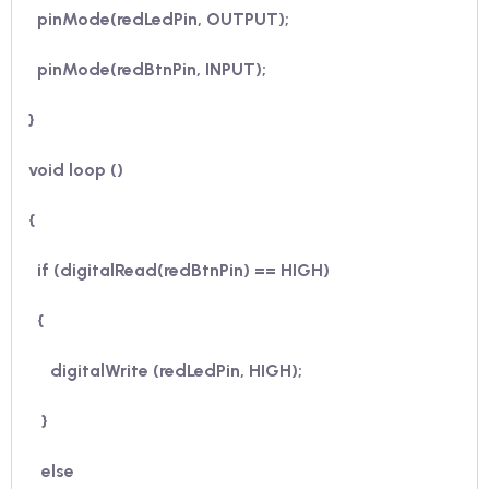
pinMode(
redLedPin,
OUTPUT);
pinMode(
redBtnPin,
INPUT);
}
void loop ()
{
if (digitalRead(
redBtnPin
) == HIGH)
{
digitalWrite (
redLedPin
, HIGH);
}
else