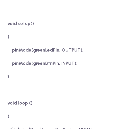
void setup()
{
pinMode(greenLedPin, OUTPUT);
pinMode(greenBtnPin, INPUT);
}
void loop ()
{