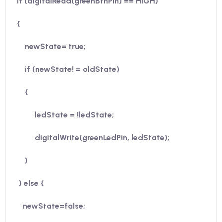
if (digitalRead(
greenBtnPin
) == HIGH)
{
newState= true;
if (newState! = oldState)
{
ledState = !ledState;
digitalWrite(greenLedPin, ledState);
}
} else
{
newState=false;