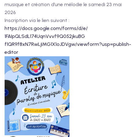
musique et création d’une mélodie le samedi 23 mai
2026
Inscription via le lien suivant :
https://docs.google.com/forms/
d/e/
1FAIpQLSdL174UqnVvvf9Q052jkuBG
f1QR9f8xN7RwLjIMG1X1oJDVgw/
viewform?usp=publish-
editor